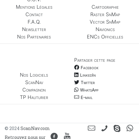
Mentions Légales
Cartographie
Contact
Raster SnMap
F.A.Q.
Vector SnMap
Newsletter
Navionics
Nos Partenaires
ENCs Officielles
Partager cette page
Facebook
Nos Logiciels
LinkedIn
ScanNav
Twitter
Compagnon
WhatsApp
TP Hauturier
E-mail
© 2024
ScanNav.com
Retrouvez nous sur