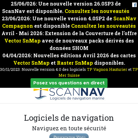
25/06/026: Une nouvelle version 26.0SP3 de
ScanNav est disponible.
Consultez les nouveautés
23/06/2026: Une nouvelle version 4.0SP2 de
ScanNav
Compagnon
est disponible
Consultez les nouveautés
Avril - Mai 2026: Extension de la Couverture de l'offre
Vector SnMap
avec de nouveaux packs dérivés des
données SHOM
04/04/2026: Nouvelles éditions Avril 2026 des cartes
Vector SnMap
et
Raster SnMap
disponibles.
30/11/2023: Nouvelle version 4.0 des logiciels
TP Vagnon Hauturier
et
TP
Mer Suisse
Posez vos questions en direct
Logiciels de navigation
Naviguez en toute sécurité
Presentation Vidéo